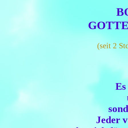
B
GOTTES
(seit 2 S
Es
sond
Jeder v