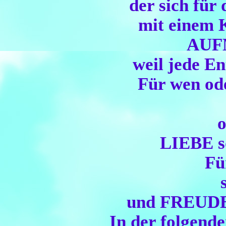
der sich fü
mit einem
AUFM
weil jede E
Für wen od
LIEBE so
Fü
und FREUDE 
In der folgen