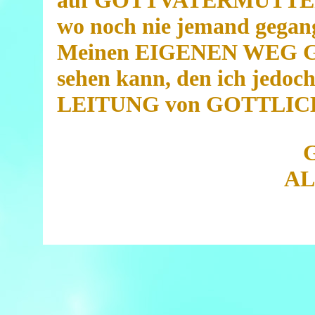
auf GOTTVATERMUTTER do
wo noch nie jemand gegang
Meinen EIGENEN WEG GEH
sehen kann, den ich jedoch
LEITUNG von GOTTLICHT
AL