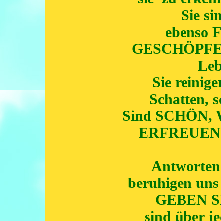
Sie s
ebenso
GESCHÖPFE GO
Leb
Sie reinig
Schatten, 
Sind SCHÖN, 
ERFREUEN un
Antworten 
beruhigen un
GEBEN SIC
sind über j